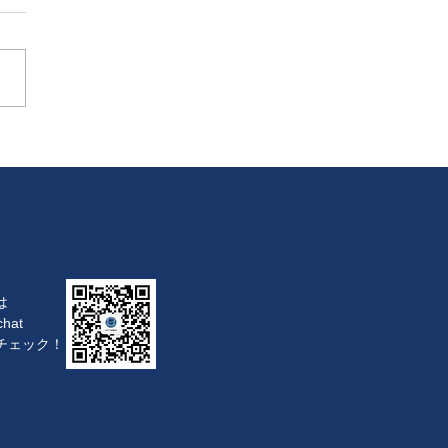
は
hat
チェック！