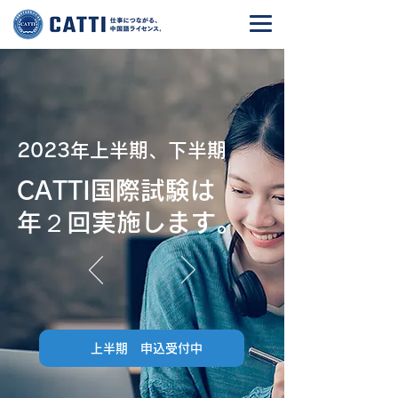
2023年
上半期、下半期
CATTI国際試験は
年
２回実施します。
上半期 申込受付中