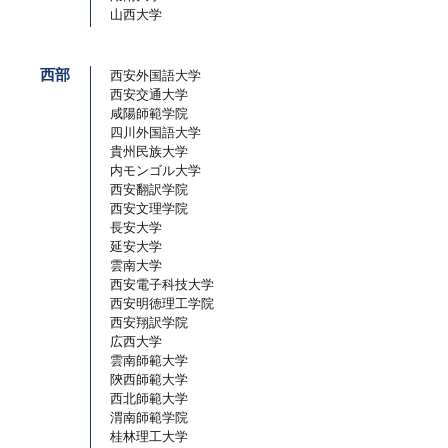
​山西大学
西部
西安外国語大学
西安交通大学
咸陽師範学院
四川外国語大学
貴州民族大学
​内モンゴル大学
西安翻訳学院
西安文理学院
長安大学
延安大学
雲南大学
西安電子科技大学
西安明徳理工学院
西安翔訳学院
広西大学
雲南師範大学
陝西師範大学
西北師範大学
渭南師範学院
桂林理工大学