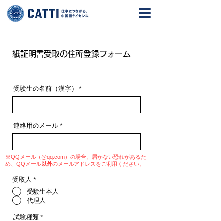
紙証明書受取の住所登録フォーム
受験生の名前（漢字）
連絡用のメール
※QQメール（@qq.com）の場合、届かない恐れがあるた
め、QQメール
以外
のメールアドレスをご利用ください。
受取人
*
受験生本人
代理人
試験種類