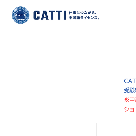
CA
受験
※
​
ショ