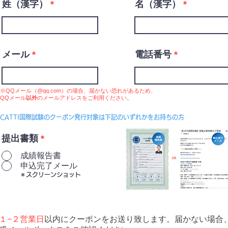
姓（漢字）
名（漢字）
メール
電話番号
※QQメール（@qq.com）の場合、届かない恐れがあるため、
QQメール
以外
のメールアドレスをご利用ください。
CATTI国際試験のクーポン発行対象は下記のいずれかをお持ちの方
提出書類
*
成績報告書
申込完了メール
＊スクリーンショット
１−２営業日
以内にクーポンをお送り致します。届かない場合