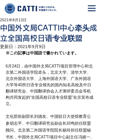
2021年8月13日
中国外文局CATTI中心牵头成
立全国高校日语专业联盟
更新日：
2021年9月9日
※この記事は中国語で書かれています。
6月24日，由中国外文局CATTI项目管理中心和北
京第二外国语学院牵头，北京大学、清华大学、
北京外国语大学、上海外国语大学、广东外国语
大学等40所日语专业领先的国内知名高校及中日
翻译研究会、中国翻译协会人才测评委员会等机
构共同发起的“全国高校日语专业联盟”在京宣布成
立。
文化部前副部长刘德友、中国驻日大使馆教育公
参胡志平、中日翻译研究会副会长邱鸣担任联盟
顾问。北京第二外国语学院院长杨玲担任联盟秘
书长，中国外文局CATTI项目中心副主任冯婧一、